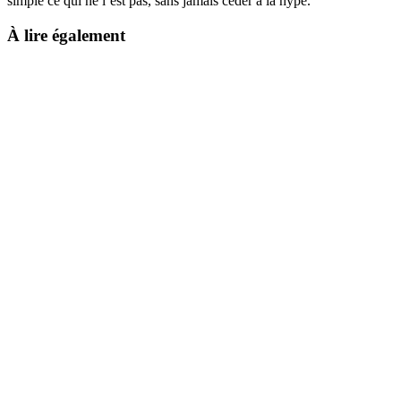
simple ce qui ne l’est pas, sans jamais céder à la hype.
À lire également